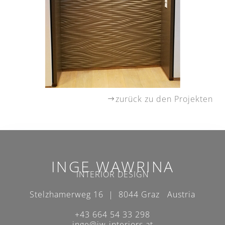
zurück zu den Projekten
INGE WAWRINA
INTERIOR DESIGN
Stelzhamerweg 16 | 8044 Graz Austria
+43 664 54 33 298
inge@iw-interiors.at