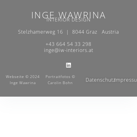
INGE WAWRINA
INTERIOR DESIGN
Stelzhamerweg 16 | 8044 Graz Austria
+43 664 54 33 298
inge@iw-interiors.at
Webseite © 2024
Portraitfotos ©
Datenschutz
Impress
Inge Wawrina
Carolin Bohn