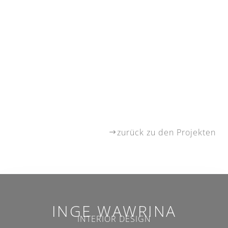
zurück zu den Projekten
INGE WAWRINA
INTERIOR DESIGN